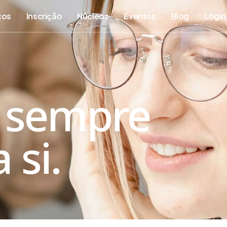
ços
Inscrição
Núcleos
Eventos
Blog
Login
 sempre
 si.