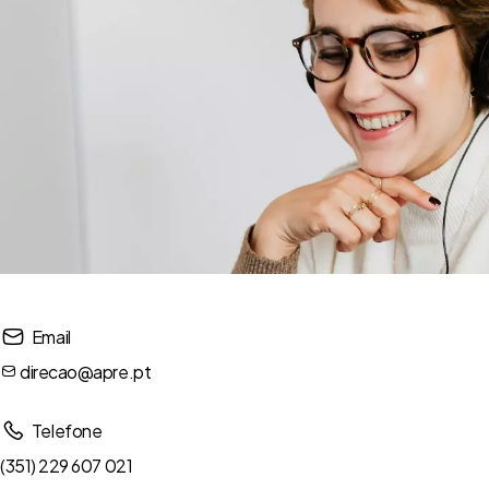
Email
direcao@apre.pt
Telefone
(351) 229 607 021