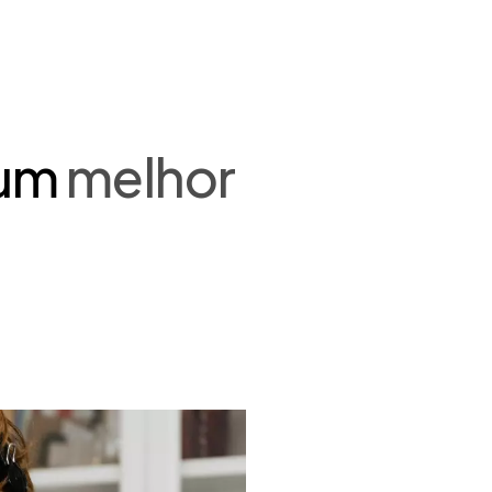
 um
melhor