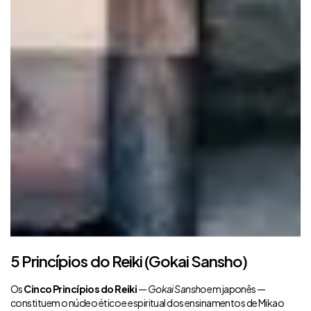
5 Princípios do Reiki (Gokai Sansho)
Os
Cinco Princípios do Reiki
—
Gokai Sansho
em japonês —
constituem o núcleo ético e espiritual dos ensinamentos de Mikao