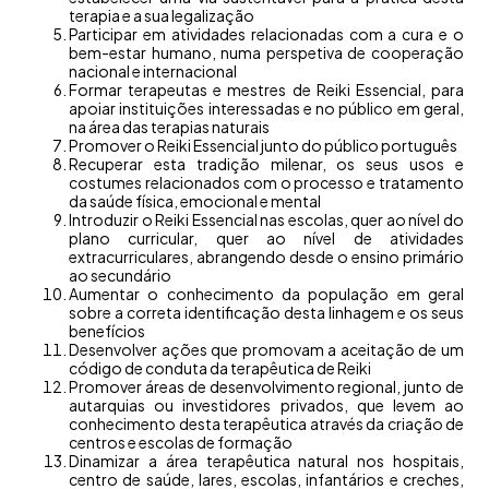
terapia e a sua legalização
Participar em atividades relacionadas com a cura e o
bem-estar humano, numa perspetiva de cooperação
nacional e internacional
Formar terapeutas e mestres de Reiki Essencial, para
apoiar instituições interessadas e no público em geral,
na área das terapias naturais
Promover o Reiki Essencial junto do público português
Recuperar esta tradição milenar, os seus usos e
costumes relacionados com o processo e tratamento
da saúde física, emocional e mental
Introduzir o Reiki Essencial nas escolas, quer ao nível do
plano curricular, quer ao nível de atividades
extracurriculares, abrangendo desde o ensino primário
ao secundário
Aumentar o conhecimento da população em geral
sobre a correta identificação desta linhagem e os seus
benefícios
Desenvolver ações que promovam a aceitação de um
código de conduta da terapêutica de Reiki
Promover áreas de desenvolvimento regional, junto de
autarquias ou investidores privados, que levem ao
conhecimento desta terapêutica através da criação de
centros e escolas de formação
Dinamizar a área terapêutica natural nos hospitais,
centro de saúde, lares, escolas, infantários e creches,