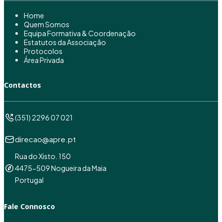
Home
Quem Somos
Equipa Formativa & Coordenação
Estatutos da Associação
Protocolos
Área Privada
Contactos
(351) 2296 07 021
direcao@apre.pt
Rua do Xisto. 150
4475-509 Nogueira da Maia
Portugal
Fale Connosco