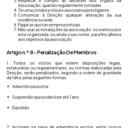
Respeitar e cumprir as decisões dos órgãos da
Associação, quando regularmente tomadas
Ter uma conduta cívica e associativa prestigiante
Comunicar à Direção qualquer alteração da sua
residência ou sede
Pagar as quotas sempre pontuais
Não usar as instalações da associação, os eventos por
esta organizada, ou ainda o seu nome, para fins alheios
aos objetivos da associação
Artigo n.º 8 - Penalização De Membros
1. Todos os sócios que violem disposições legais,
estatutárias ou regulamentares, ou normas elaboradas pela
Direção, serão penalizados, segundo a ordem de gravidade
da falta, pelas seguintes formas:
Advertência escrita
Suspensão que poderá ser até 1 ano
Expulsão
2. Incorrem na pena de advertência escrita, entre outros