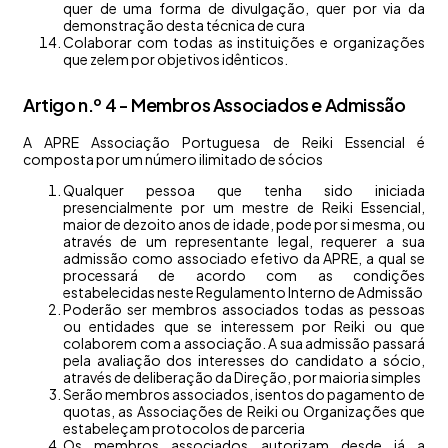
quer de uma forma de divulgação, quer por via da
demonstração desta técnica de cura
Colaborar com todas as instituições e organizações
que zelem por objetivos idênticos.
Artigo n.º 4 - Membros Associados e Admissão
A APRE Associação Portuguesa de Reiki Essencial é
composta por um número ilimitado de sócios
Qualquer pessoa que tenha sido iniciada
presencialmente por um mestre de Reiki Essencial,
maior de dezoito anos de idade, pode por si mesma, ou
através de um representante legal, requerer a sua
admissão como associado efetivo da APRE, a qual se
processará de acordo com as condições
estabelecidas neste Regulamento Interno de Admissão
Poderão ser membros associados todas as pessoas
ou entidades que se interessem por Reiki ou que
colaborem com a associação. A sua admissão passará
pela avaliação dos interesses do candidato a sócio,
através de deliberação da Direção, por maioria simples
Serão membros associados, isentos do pagamento de
quotas, as Associações de Reiki ou Organizações que
estabeleçam protocolos de parceria
Os membros associados autorizam desde já a