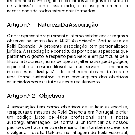
recomendada. Em seguida colocamos as regras do estatuto
de admissão como associado, e consequentemente a
necessidade de todos estarmos informados.
Artigo n.º 1 – Natureza Da Associação
O nosso presente regulamento interno estabelece as regras a
observar na admissão à APRE Associação Portuguesa de
Reiki Essencial. A presente associação tem personalidade
jurídica. A associação é constituída por todas as pessoas que
partilhem o gosto e respeito pelo Reiki e em particular pela
filosofia Japonesa, numa perspetiva, alternativa, pedagógica,
espiritual ou mesmo filosófica, que sirvam os melhores
interesses na divulgação de conhecimentos nesta área de
uma forma sustentável e que comunguem dos objetivos
enunciados nos estatutos e neste regulamento
Artigo n.º 2 - Objetivos
A associação tem como objetivos de unificar as escolas,
terapeutas e mestres de Reiki Essencial em Portugal, e criar
um código justo de ética profissional para a nossa
autoregulamentação, de forma a uniformizar os nossos
padrões de tratamento e de ensino. Têm também o dever de
divulgar a filosofia Reikiana na linhagem do Reiki Essencial,