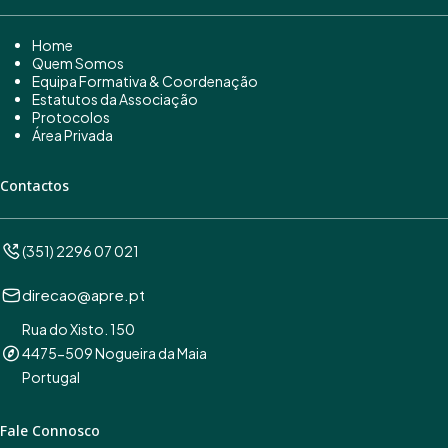
Home
Quem Somos
Equipa Formativa & Coordenação
Estatutos da Associação
Protocolos
Área Privada
Contactos
(351) 2296 07 021
direcao@apre.pt
Rua do Xisto. 150
4475-509 Nogueira da Maia
Portugal
Fale Connosco