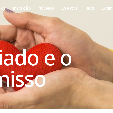
ços
Inscrição
Núcleos
Eventos
Blog
Login
iado e o
isso