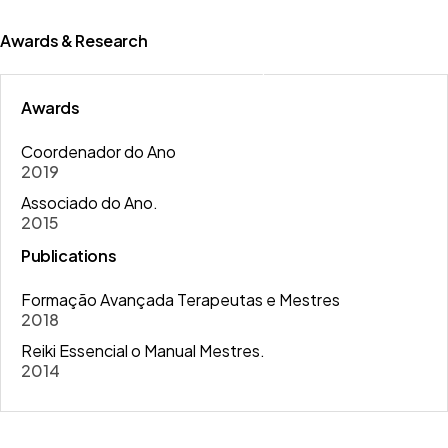
certificado com mais de 25 anos de
experiência em Terapias Alternativas, com
Awards & Research
foco em cuidados preventivos e
tratamento complementares comuns.
Awards
Coordenador do Ano
2019
Associado do Ano.
2015
Publications
Formação Avançada Terapeutas e Mestres
2018
Reiki Essencial o Manual Mestres.
2014