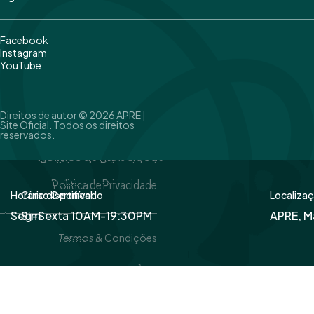
Facebook
Instagram
YouTube
Direitos de autor © 2026 APRE |
Site Oficial. Todos os direitos
reservados.
Politica de Privacidade
Horário disponível
Curso Certificado
Localiza
Seg-Sexta 10AM-19:30PM
Sim
APRE, M
Termos & Condições